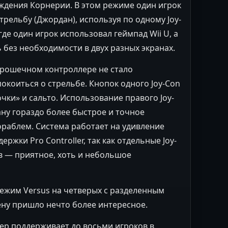
ждения Корнерии. В этом режиме один игрок
 стрельбу (Джордан), используя по одному Joy-
 где один игрок использовал геймпад Wii U, а
 без необходимости в двух разных экранах.
крошечном контроллере не стало
окоиться о стрельбе. Кнопок одного Joy-Con
чки» и сальто. Использование правого Joy-
ну гораздо более быстрое и точное
ораблем. Система работает на удивление
ржки Pro Controller, так как отдельные Joy-
в — приятное, хоть и небольшое
 режим Versus на четверых с разделенным
мену пришло нечто более интересное.
р поддерживает до восьми игроков в