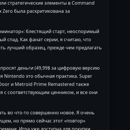
t или стратегические элементы в Command
 Zero была раскритикована за
Терминатор»: блестящий старт, неоспоримый
ый спад. Как фанат серии, я считаю, что
ать лучший образец, прежде чем предлагать
4 просят деньги (49,99$ за цифровую версию
ля Nintendo это обычная практика. Super
 Door и Metroid Prime Remastered также
я с соответствующим ценником, и все они
ть во что-то совершенно новое. Я очень
щем, но прямо сейчас этот «повтор»
ремени. Игра уже доступна для покупки.