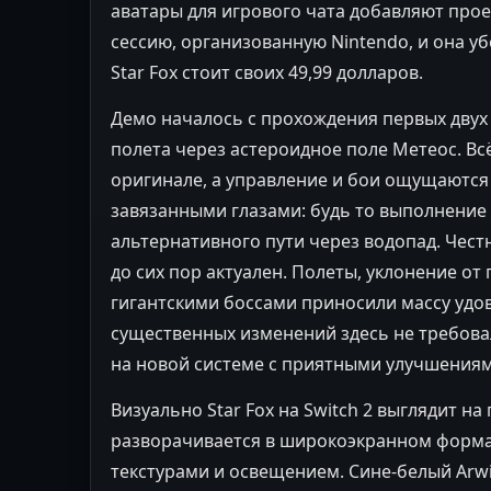
аватары для игрового чата добавляют прое
сессию, организованную Nintendo, и она уб
Star Fox стоит своих 49,99 долларов.
Демо началось с прохождения первых двух
полета через астероидное поле Метеос. Всё
оригинале, а управление и бои ощущаются 
завязанными глазами: будь то выполнение 
альтернативного пути через водопад. Честн
до сих пор актуален. Полеты, уклонение от
гигантскими боссами приносили массу удов
существенных изменений здесь не требовало
на новой системе с приятными улучшениям
Визуально Star Fox на Switch 2 выглядит н
разворачивается в широкоэкранном форма
текстурами и освещением. Сине-белый Arw