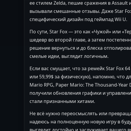
ее стилем Zelda, пешие сражения в Assaul
вызывали смешанные отзывы. Даже Star Fox
специфический дизайн под геймпад Wii U.
По сути, Star Fox — это как «Чужой» или «
шедевр во второй главе, а затем постепенн
решение вернуться и до блеска отполиров
смелые идеи, выглядит логичным.
Если вас смущает, что за ремейк Star Fox 6
или 59,99$ за физическую), напомню, что д
Mario RPG, Paper Mario: The Thousand-Year
получили обновления графики и управлени
стали признанными хитами.
Не всё нужно переосмыслять или превраща
надеюсь на полноценную новую игру в буду
выглядит достойно и заслуживает вашего в