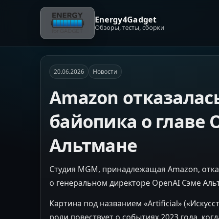
Energy4Gadget
Обзоры, тесты, сборки
20.06.2026
Новости
Amazon отказалась
байопика о главе 
Альтмане
Студия MGM, принадлежащая Amazon, отка
о генеральном директоре OpenAI Сэме Аль
Картина под названием «Artificial» («Иску
роли повествует о событиях 2023 года, ког