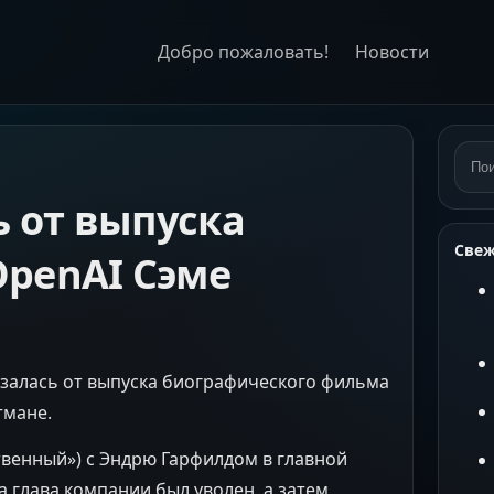
Добро пожаловать!
Новости
Пои
 от выпуска
Свеж
OpenAI Сэме
залась от выпуска биографического фильма
тмане.
сственный») с Эндрю Гарфилдом в главной
да глава компании был уволен, а затем