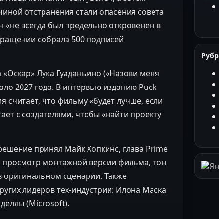
чиной отстранения стали опасения совета
н «не всегда был предельно откровенен в
вращении собрала 500 подписей
Руб
 «Оскар» Лука Гуаданьино («Назови меня
ало 2027 года. В интервью изданию Puck
я считает, что фильму «будет лучше, если
тает с создателями, чтобы «найти проекту
решение принял Майк Хопкинс, глава Prime
л просмотр монтажной версии фильма, тон
в оригинальном сценарии. Также
других лидеров тех-индустрии: Илона Маска
аделлы (Microsoft).