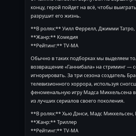
концу, герой пойдет на всё, чтобы выиграт
разрушит его жизнь.
**В ролях:** Уилл Феррелл, Джимми Татро
**Жанр:** Комедия
**Рейтинг:** TV-MA
Обычно в таких подборках мы выделяем то
возвращение «Ганнибала» на стриминг — с
игнорировать. За три сезона создатель Бр
телевизионного хоррора, используя сногс
феноменальную игру Мадса Миккельсена в 
из лучших сериалов своего поколения.
**В ролях:** Хью Дэнси, Мадс Миккельсен,
**Жанр:** Триллер
**Рейтинг:** TV-MA