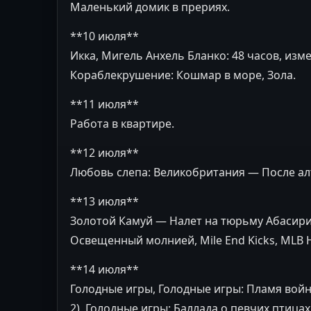
Маленький домик в прериях.
**10 июля**
Икка, Мигель Анхель Бланко: 48 часов, из
Кораблекрушение: Кошмар в море, Зола.
**11 июля**
Работа в квартире.
**12 июля**
Любовь слепа: Великобритания — После алта
**13 июля**
Золотой Камуй — Налет на тюрьму Абасири
Освещенный молнией, Mile End Kicks, MLB 
**14 июля**
Голодные игры, Голодные игры: Пламя войн
2), Голодные игры: Баллада о певчих птицах 