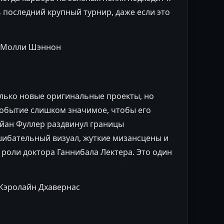
ь последний крупный турнир, даже если это
, Молли Шэннон
лько новые оригинальные проекты, но
обытие слишком значимое, чтобы его
айан Фуллер раздвинул границы
шибательный визуал, жуткие мизансцены и
роли доктора Ганнибала Лектера. Это один
 Кэролайн Дхавернас