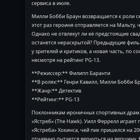
сервиса в июле.
Милли Бобби Браун возвращается к роли се
этот раз героиня отправляется на Мальту,
Однако не отвлекут ли её предстоящие сва
останется нераскрытой? Предыдущие филь
у зрителей и критиков, а новая часть, по с
несмотря на рейтинг PG-13.
**Режиссер:** Филипп Баранти
**В ролях:** Генри Кавилл, Милли Бобби Б
**Жанр:** Детектив
**Рейтинг:** PG-13
Поклонникам ироничных спортивных драм 
«Ястреб» (The Hawk). Уилл Феррелл играе
«Ястреба» Хокинса, чей пик пришелся на 20
отчаянно пытается вернуться на вершину. 