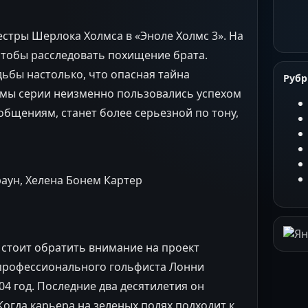
стры Шерлока Холмса в «Эноле Холмс 3». На
 чтобы расследовать похищение брата.
дьбы настолько, что опасная тайна
Руб
мы серии неизменно пользовались успехом
ообщениям, станет более серьезной по тону,
раун, Хелена Бонем Картер
стоит обратить внимание на проект
т профессионального гольфиста Лонни
04 год. Последние два десятилетия он
Когда карьера на зеленых полях подходит к