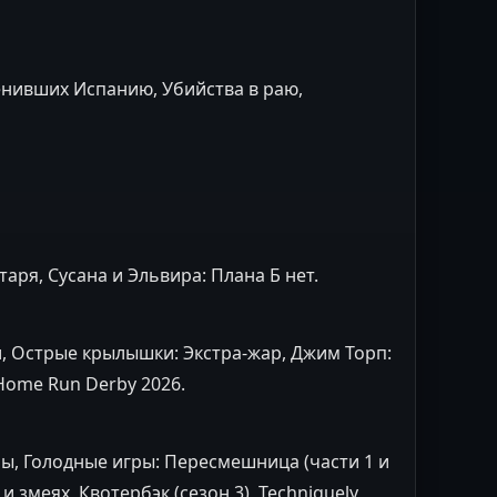
менивших Испанию, Убийства в раю,
ря, Сусана и Эльвира: Плана Б нет.
, Острые крылышки: Экстра-жар, Джим Торп:
Home Run Derby 2026.
ы, Голодные игры: Пересмешница (части 1 и
и змеях, Квотербэк (сезон 3), Techniquely