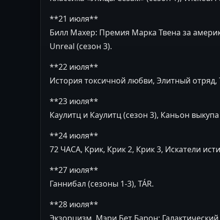
**21 июля**
Билл Махер: Премия Марка Твена за амери
Unreal (сезон 3).
**22 июля**
История токсичной любви, Элитный отряд, Те
**23 июля**
Каулитц и Каулитц (сезон 3), Каньон выкупа 
**24 июля**
72 ЧАСА, Крик, Крик 2, Крик 3, Искатели ист
**27 июля**
Ганнибал (сезоны 1-3), TÁR.
**28 июля**
Экзорцизм, Мэри Бет Барон: Галактический 