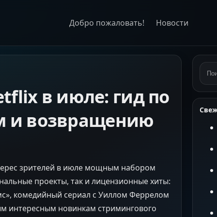
Добро пожаловать!
Новости
Пои
tflix в июле: гид по
Свеж
м и возвращению
интерес зрителей в июле мощным набором
инальные проекты, так и лицензионные хиты:
мс», комедийный сериал с Уиллом Феррелом
мым интересным новинкам стримингового