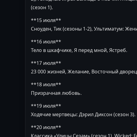
(сезон 1).
**15 июля**
Сноуден, Тик (сезоны 1-2), Ультиматум: Жени
**16 июля**
Тело в шкафчике, Я перед мной, Ястреб.
**17 июля**
23 000 жизней, Желание, Восточный дворец, 
**18 июля**
Призрачная любовь.
**19 июля**
Ходячие мертвецы: Дэрил Диксон (сезон 3).
**20 июля**
Классика «Улицы Сезам» (сезон 1), Wicked: F