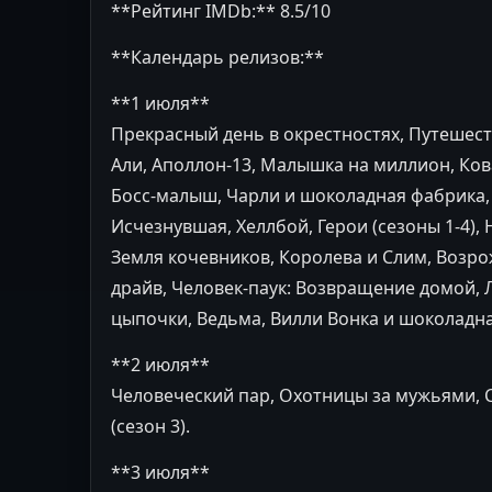
**Рейтинг IMDb:** 8.5/10
**Календарь релизов:**
**1 июля**
Прекрасный день в окрестностях, Путешест
Али, Аполлон-13, Малышка на миллион, Ко
Босс-малыш, Чарли и шоколадная фабрика, 
Исчезнувшая, Хеллбой, Герои (сезоны 1-4), H
Земля кочевников, Королева и Слим, Возрож
драйв, Человек-паук: Возвращение домой, Ле
цыпочки, Ведьма, Вилли Вонка и шоколадна
**2 июля**
Человеческий пар, Охотницы за мужьями, 
(сезон 3).
**3 июля**