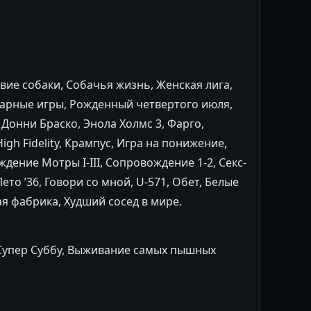
вие собаки, Собачья жизнь, Женская лига,
варные игры, Рожденный четвертого июля,
Донни Браско, Энола Холмс 3, Фарго,
igh Fidelity, Крампус, Игра на понижение,
дение Мотры I-III, Сопровождение 1-2, Секс-
то ’36, Говори со мной, U-571, Обет, Белые
я фабрика, Худший сосед в мире.
Супер Суббу, Выживание самых пышных