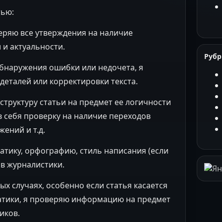
тью:
еряю все утверждения на наличие
 и актуальности.
Руб
 обнаружения ошибки или недочета, я
деталей или корректировки текста.
структуру статьи на предмет ее логичности
в себя проверку на наличие переходов
ений и т.д.
матику, орфографию, стиль написания (если
ов журналистики.
ых случаях, особенно если статья касается
атики, я проверяю информацию на предмет
иков.